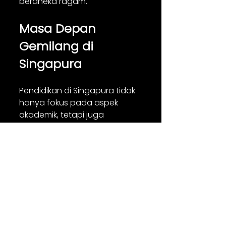
beraneka ragam.
Masa Depan 
Gemilang di 
Singapura
Pendidikan di Singapura tidak 
hanya fokus pada aspek 
akademik, tetapi juga 
menciptakan landasan yang 
kukuh untuk masa depan 
anak-anak. Berikut beberapa 
peluang yang dapat 
diperoleh anak:
1. Akses ke Universitas 
Terbaik