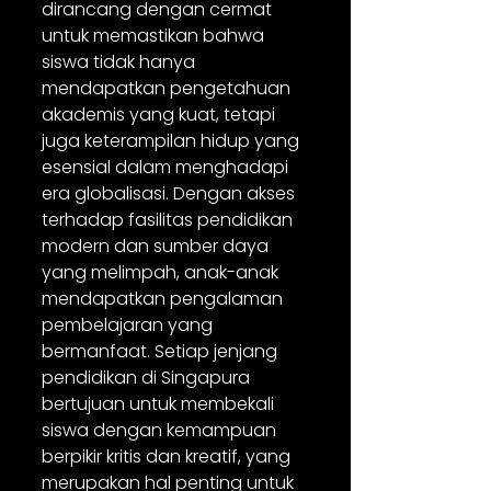
dirancang dengan cermat 
untuk memastikan bahwa 
siswa tidak hanya 
mendapatkan pengetahuan 
akademis yang kuat, tetapi 
juga keterampilan hidup yang 
esensial dalam menghadapi 
era globalisasi. Dengan akses 
terhadap fasilitas pendidikan 
modern dan sumber daya 
yang melimpah, anak-anak 
mendapatkan pengalaman 
pembelajaran yang 
bermanfaat. Setiap jenjang 
pendidikan di Singapura 
bertujuan untuk membekali 
siswa dengan kemampuan 
berpikir kritis dan kreatif, yang 
merupakan hal penting untuk 