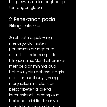
bagi siswa untuk menghadapi 
tantangan global.
2. Penekanan pada 
Bilingualisme
Salah satu aspek yang 
menonjol dari sistem 
pendidikan di Singapura 
adalah penekanan pada 
bilingualisme. Murid diharuskan 
mempelajari minimal dua 
bahasa, yaitu bahasa Inggris 
dan bahasa ibunya, yang 
menjadikan mereka lebih 
berkompeten di arena 
internasional. Kemampuan 
berbahasa ini tidak hanya 
mendukung perkembangan 