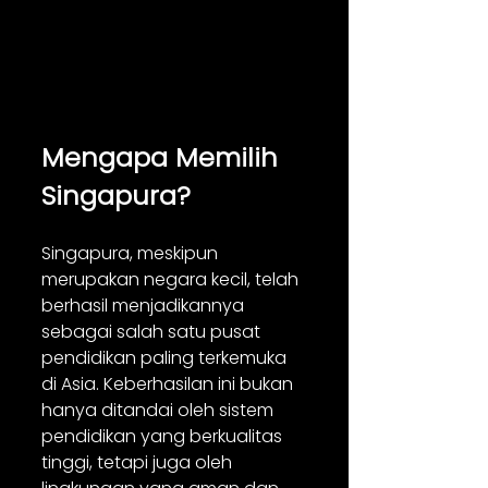
Mengapa Memilih 
Singapura?
Singapura, meskipun 
merupakan negara kecil, telah 
berhasil menjadikannya 
sebagai salah satu pusat 
pendidikan paling terkemuka 
di Asia. Keberhasilan ini bukan 
hanya ditandai oleh sistem 
pendidikan yang berkualitas 
tinggi, tetapi juga oleh 