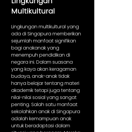
Lingkungan 
Multikultural
Lingkungan multikultural yang 
ada di Singapura memberikan 
sejumlah manfaat signifikan 
bagi anakanak yang 
menempuh pendidikan di 
negara ini. Dalam suasana 
yang kaya akan keragaman 
budaya, anak-anak tidak 
hanya belajar tentang materi 
akademik tetapi juga tentang 
nilai-nilai sosial yang sangat 
penting. Salah satu manfaat 
sekolahkan anak di Singapura 
adalah kemampuan anak 
untuk beradaptasi dalam 