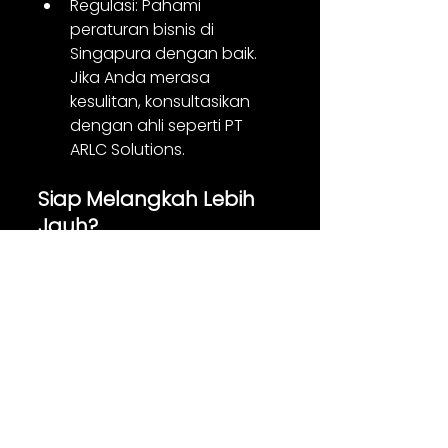
Regulasi: Pahami 
peraturan bisnis di 
Singapura dengan baik. 
Jika Anda merasa 
kesulitan, konsultasikan 
dengan ahli seperti PT 
ARLC Solutions.
Siap Melangkah Lebih 
Jauh?
PT ARLC Solutions 
siap 
membantu Anda mewujudkan 
mimpi bisnis di Singapura. 
Kami menawarkan berbagai 
layanan, mulai dari riset pasar 
hingga pendampingan bisnis.
Mengapa memilih 