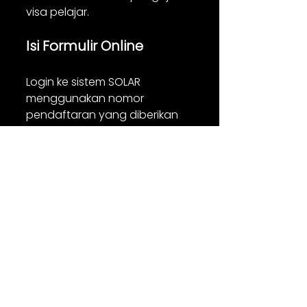
visa pelajar.
Isi Formulir Online
Login ke sistem SOLAR 
menggunakan nomor 
pendaftaran yang diberikan 
oleh institusi pendidikan Anda. 
Isi formulir 16 dan formulir V36.
Unggah Dokumen 
yang Dibutuhkan
Dokumen seperti paspor, surat 
penerimaan, dan foto harus 
diunggah secara online 
melalui sistem.