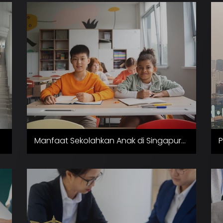
S
Manfaat Sekolahkan Anak di Singapura
P
: Menggapai Asa di Negeri Singa
D