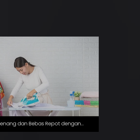
Tenang dan Bebas Repot dengan
ayanan ARLC Solutions: Catering,
aundry, Antar Jemput, dan Nanny