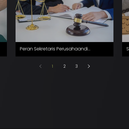
Peran Sekretaris Perusahaandi
S
Singapura: Memahami
P
TanggungJawab dan Persyaratan
1
2
3